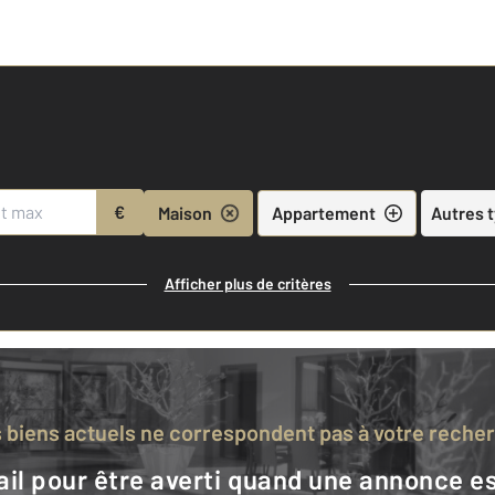
€
Maison
Appartement
Autres 
Afficher plus de critères
s biens actuels ne correspondent pas à votre reche