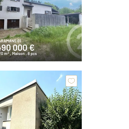
ARAMANS 01
490 000 €
2
20 m
, Maison
, 8 pcs