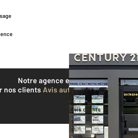
ssage
agence
Notre agence est notée
9,3/10
r nos clients
Avis authentifiés par Qualite
Voir tous les avis clients