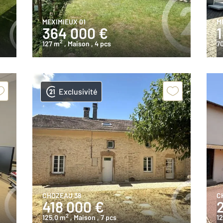
MEXIMIEUX 01
M
364 000 €
2
127 m
, Maison
, 4 pcs
7
Exclusivité
CHOZEAU 38
C
418 000 €
2
125,0 m
, Maison
, 7 pcs
12