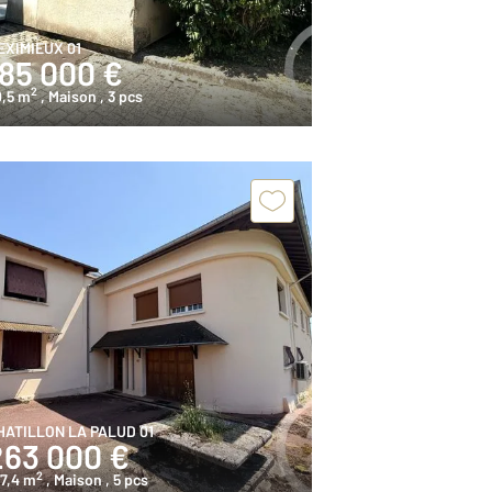
EXIMIEUX 01
185 000 €
2
0,5 m
, Maison
, 3 pcs
HATILLON LA PALUD 01
263 000 €
2
7,4 m
, Maison
, 5 pcs