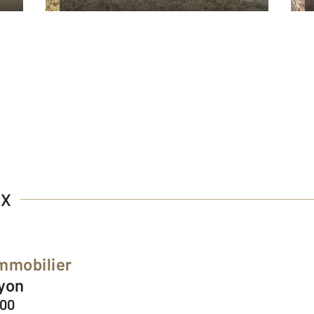
UX
Immobilier
Lyon
800