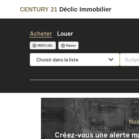
CENTURY 21
Déclic Immobilier
Acheter
Louer
MONTLUEL
Maison
Choisir dans la liste
No
Créez-vous une alerte mail pour être averti quand une annonce est en ligne et consultez la