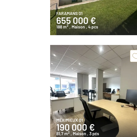
FARAMANS 01
655 000 €
2
188 m
, Maison
, 4 pcs
MEXIMIEUX 01
190 000 €
2
81,7 m
, Maison
, 3 pcs