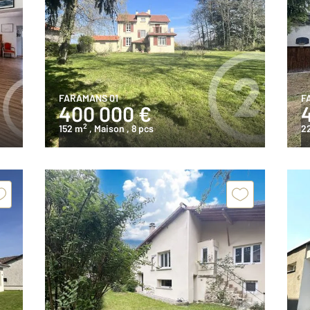
FARAMANS 01
F
400 000 €
2
152 m
, Maison
, 8 pcs
2