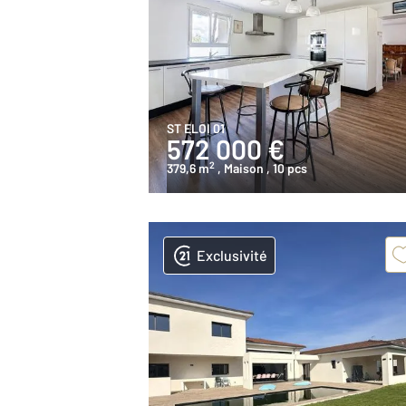
ST ELOI 01
572 000 €
2
379,6 m
, Maison
, 10 pcs
Exclusivité