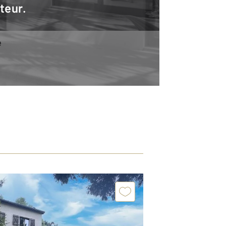
teur.
e