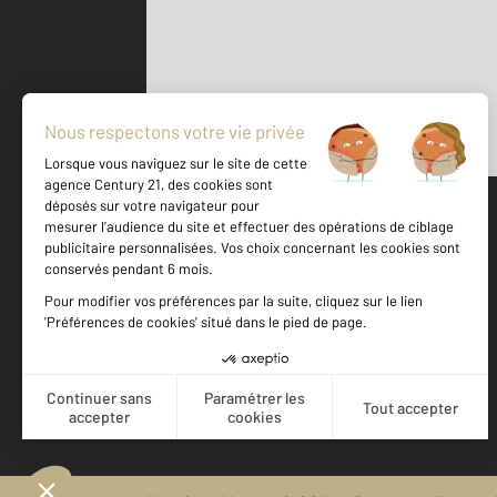
Parlons de vous, parlons biens
500 m
©
Mappy
Votre agence est notée
Achat
Location
Vente
Gestion
9,3
/
10
10,0/10