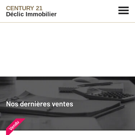
CENTURY 21
Déclic Immobilier
Agence immobilière
Vendre
Nos dernières ventes
Nos derniers biens vendus près de
Nos dernières ventes
chez vous
Vendu