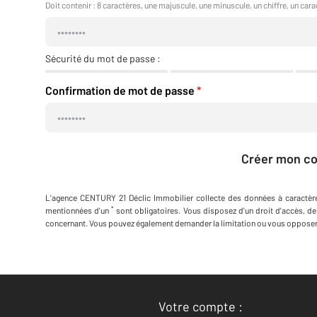
Doit contenir : 8 caractères, une majuscule, une minuscule, un chiffre, un cara
Sécurité du mot de passe :
Confirmation de mot de passe
*
Créer mon c
L'agence
CENTURY 21 Déclic Immobilier
collecte des données à caractèr
*
mentionnées d'un
sont obligatoires. Vous disposez d'un droit d'accès, de
concernant. Vous pouvez également demander la limitation ou vous opposer 
Votre compte :