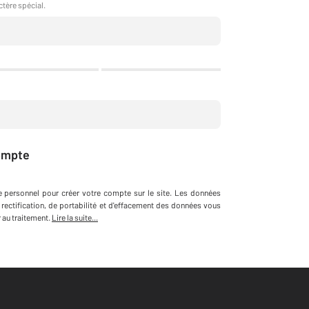
ctère spécial.
ompte
e personnel
pour créer votre compte sur le site
.
Les données
 rectification, de portabilité et d'effacement des données vous
au traitement.
Lire la suite...