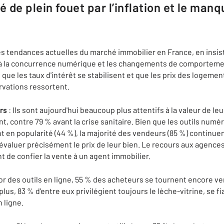
 de plein fouet par l’inflation et le man
es tendances actuelles du marché immobilier en France, en insist
 à la concurrence numérique et les changements de comporteme
que les taux d'intérêt se stabilisent et que les prix des logeme
rvations ressortent.
rs
: Ils sont aujourd'hui beaucoup plus attentifs à la valeur de le
ent, contre 79 % avant la crise sanitaire. Bien que les outils nu
 en popularité (44 %), la majorité des vendeurs (85 %) continuen
valuer précisément le prix de leur bien. Le recours aux agence
t de confier la vente à un agent immobilier.
sor des outils en ligne, 55 % des acheteurs se tournent encore v
lus, 83 % d'entre eux privilégient toujours le lèche-vitrine, se
 ligne.