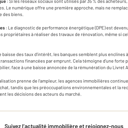
que
: Si les réseaux sociaux sont utilisés par 35 % des acheteurs
s. Le numérique offre une première approche, mais ne remplace 
e des biens.
ues
: Le diagnostic de performance énergétique (DPE) est devenu
s propriétaires à réaliser des travaux de rénovation, même si ce
 baisse des taux d'intérêt, les banques semblent plus enclines 
transactions financées par emprunt. Cela témoigne d'une forte 
ilier, face à une baisse annoncée de la rémunération du Livret A
alisation prenne de l'ampleur, les agences immobilières continue
achat, tandis que les préoccupations environnementales et la re
ent les décisions des acteurs du marché.
Suivez l’actualité immobilière et rejoignez-nous