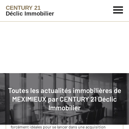
CENTURY 21
Déclic Immobilier
Immobilier
Actualités immobilières à MEXIMIEUX
Toutes les actualités immobilières de
MEXIMIEUX par
CENTURY 21 Déclic
3 raisons de ne pas reporter votre projet d’achat
Immobilier
immobilier malgré la hausse de
Hausse des taux d’intérêts des crédits immobiliers,
inflation… Les conditions actuelles ne semblent pas
forcément idéales pour se lancer dans une acquisition