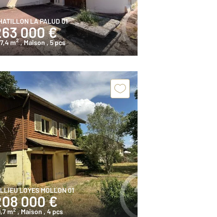
HATILLON LA PALUD 01
263 000 €
2
7,4 m
, Maison
, 5 pcs
ILLIEU LOYES MOLLON 01
208 000 €
2
,7 m
, Maison
, 4 pcs