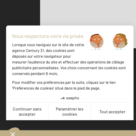
Parlons de vous, parlons biens
500 m
©
Mappy
Votre agence est notée
Achat
Location
Vente
Gestion
9,3
/
10
10,0/10