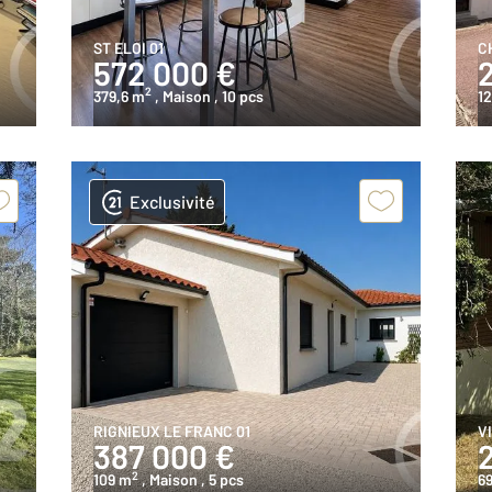
ST ELOI 01
C
572 000 €
2
379,6 m
, Maison
, 10 pcs
12
Exclusivité
RIGNIEUX LE FRANC 01
V
387 000 €
2
109 m
, Maison
, 5 pcs
69