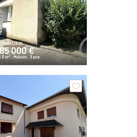
EXIMIEUX 01
185 000 €
2
0,5 m
, Maison
, 3 pcs