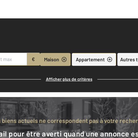
€
Maison
Appartement
Autres 
Afficher plus de critères
s biens actuels ne correspondent pas à votre reche