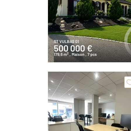
ST VULBAS 01
500 000 €
2
179,6 m
, Maison
, 7 pcs