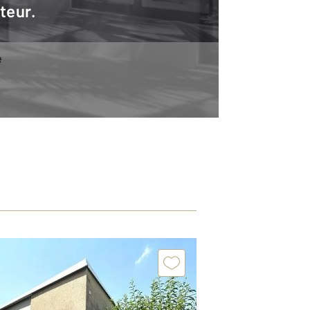
teur.
e