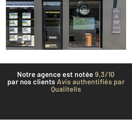
44bis rue de Lyon
MEXIMIEUX - 01800
Envoyer un message
Téléphoner à l'agence
Notre agence est notée
9,3/10
par nos clients
Avis authentifiés par
Qualitelis
Voir tous les avis clients