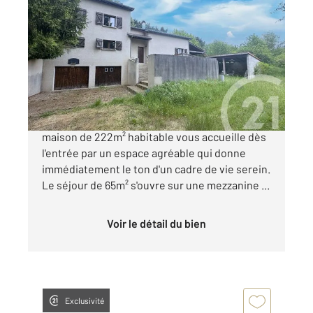
FARAMANS 01
2
220 m
, 8 pièces
Ref : 5291
Maison à vendre
490 000 €
Nichée au cœur de Faramans, cette vaste
maison de 222m² habitable vous accueille dès
l'entrée par un espace agréable qui donne
immédiatement le ton d'un cadre de vie serein.
Le séjour de 65m² s'ouvre sur une mezzanine ...
Voir le détail du bien
Exclusivité