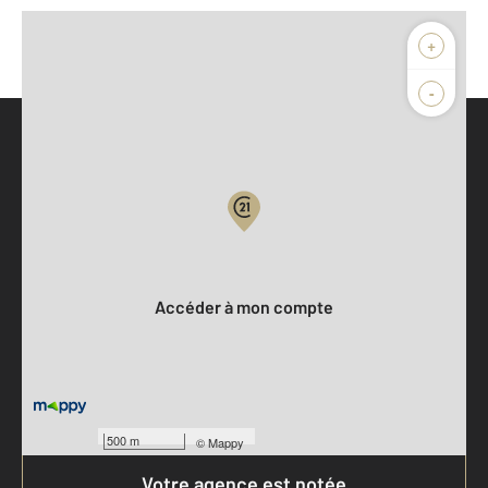
+
-
Parlons de vous, parlons biens
Votre compte :
Accéder à mon compte
500 m
©
Mappy
Votre agence est notée