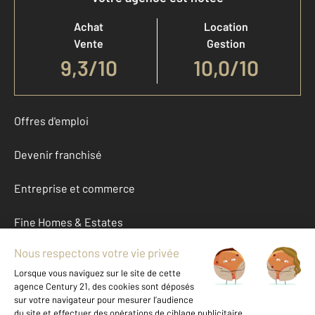
Achat
Location
Vente
Gestion
9,3
/
10
10,0/10
Offres d'emploi
Devenir franchisé
Entreprise et commerce
Fine Homes & Estates
À propos
International