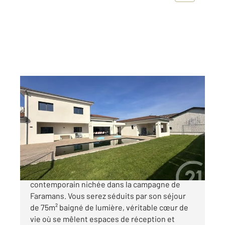
FARAMANS 01
2
188 m
, 4 pièces
Ref : 5463
Maison à vendre
655 000 €
Villa d'exception signée par un architecte
contemporain nichée dans la campagne de
Faramans. Vous serez séduits par son séjour
de 75m² baigné de lumière, véritable cœur de
vie où se mêlent espaces de réception et