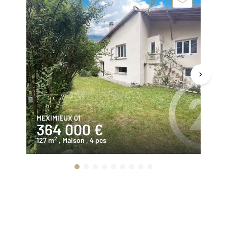
MEXIMIEUX 01
ME
364 000 €
1
2
127 m
, Maison
, 4 pcs
70