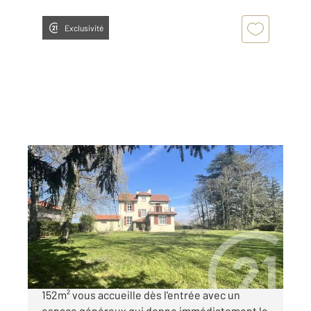
Exclusivité
FARAMANS 01
2
152 m
, 8 pièces
Ref : 5765
Maison à vendre
400 000 €
Nichée au cœur de Faramans, cette maison de
152m² vous accueille dès l'entrée avec un
espace généreux qui donne immédiatement le