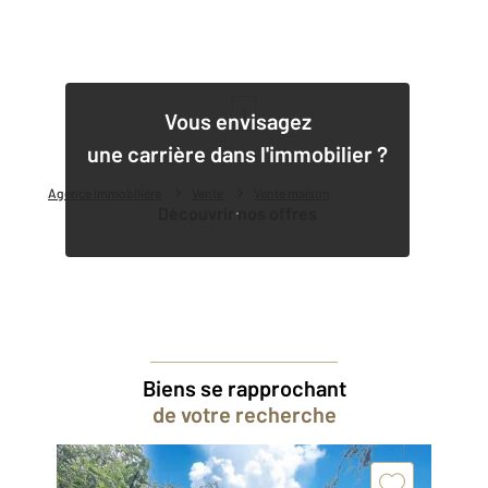
1
Vous envisagez
une carrière dans l'immobilier ?
Agence immobilière
Vente
Vente maison
Découvrir nos offres
Biens se rapprochant
de votre recherche