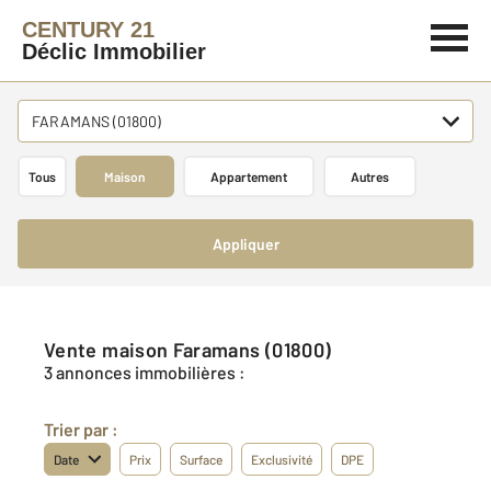
CENTURY 21
Déclic Immobilier
FARAMANS (01800)
Tous
Maison
Appartement
Autres
Appliquer
Vente maison Faramans (01800)
3 annonces immobilières :
Trier par :
Date
Prix
Surface
Exclusivité
DPE