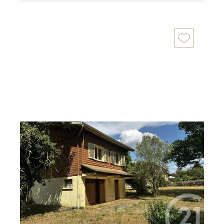
VILLIEU LOYES MOLLON 01
2
69,66 m
, 4 pièces
Ref : 5893
Maison à vendre
208 000 €
À Villieu-Loyes-Mollon, découvrez cette