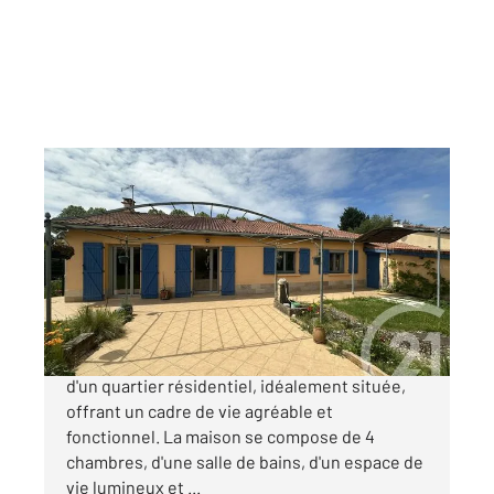
MEXIMIEUX 01
2
99,38 m
, 6 pièces
Ref : 5999
Maison à vendre
315 000 €
Meximieux, belle villa de plain-pied au calme
d'un quartier résidentiel, idéalement située,
offrant un cadre de vie agréable et
fonctionnel. La maison se compose de 4
chambres, d'une salle de bains, d'un espace de
vie lumineux et ...