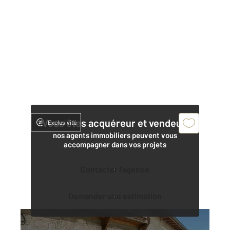
Vous êtes acquéreur et vendeur,
Exclusivité
nos agents immobiliers peuvent vous
accompagner dans vos projets
Contacter l'agence
Demander une estimation
ST JEAN DE NIOST 01