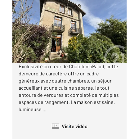
CHATILLON LA PALUD 01
2
133,19 m
, 5 pièces
Ref : 6107
Maison à vendre
250 000 €
Visiter le site dédié
Exclusivité au cœur de ChatillonlaPalud, cette
demeure de caractère offre un cadre
généreux avec quatre chambres, un séjour
accueillant et une cuisine séparée, le tout
entouré de verdures et complété de multiples
espaces de rangement. La maison est saine,
lumineuse ...
Visite vidéo