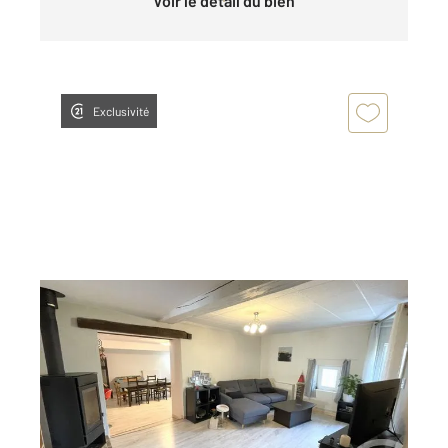
Voir le détail du bien
Exclusivité
VILLIEU LOYES MOLLON 01
2
164,64 m
, 4 pièces
Ref : 5897
Maison à vendre
210 000 €