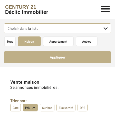
CENTURY 21
Déclic Immobilier
Choisir dans la liste
Tous
Maison
Appartement
Autres
Appliquer
Vente maison
25 annonces immobilières :
Trier par :
Date
Prix
Surface
Exclusivité
DPE