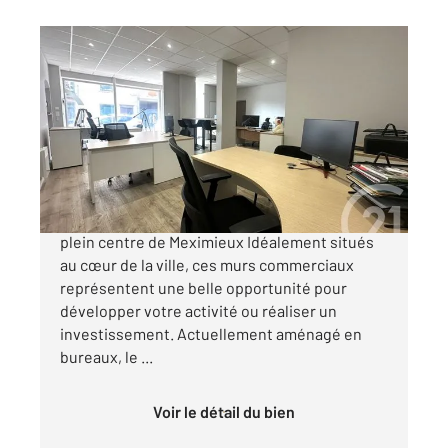
MEXIMIEUX 01
2
81,74 m
, 3 pièces
Ref : 6145
Maison à vendre
190 000 €
À vendre Murs commerciaux de 81,74 m² en
plein centre de Meximieux Idéalement situés
au cœur de la ville, ces murs commerciaux
représentent une belle opportunité pour
développer votre activité ou réaliser un
investissement. Actuellement aménagé en
bureaux, le ...
Voir le détail du bien