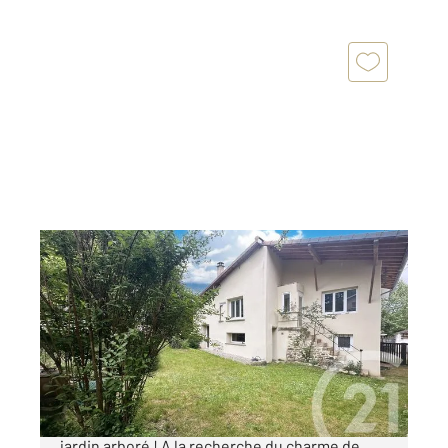
MEXIMIEUX 01
2
127 m
, 4 pièces
Ref : 5769
Maison à vendre
364 000 €
MEXIMIEUX CENTRE maison rénovée avec
jardin arboré ! A la recherche du charme de