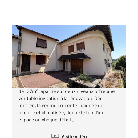
CHATILLON LA PALUD 01
2
127,43 m
, 5 pièces
Ref : 6098
Maison à vendre
263 000 €
Sur les hauts de ChâtillonlaPalud, cette maison
de 127m² répartie sur deux niveaux offre une
véritable invitation à la rénovation. Dès
l'entrée, la véranda récente, baignée de
lumière et climatisée, donne le ton d'un
espace où chaque détail ...
Visite vidéo