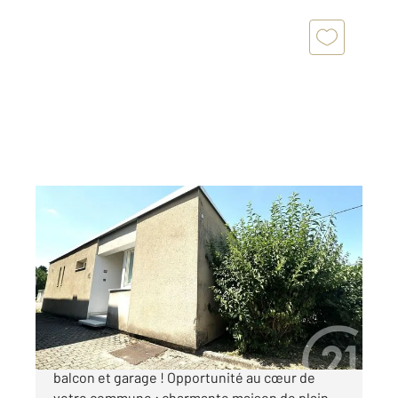
MEXIMIEUX 01
2
70,50 m
, 3 pièces
Ref : 5363
Maison à vendre
185 000 €
MEXIMIEUX CENTRE Maison de plain-pied avec
balcon et garage ! Opportunité au cœur de
votre commune : charmante maison de plain-