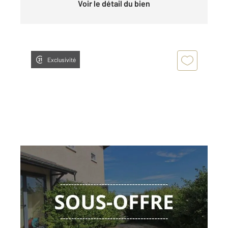
Voir le détail du bien
Exclusivité
MEXIMIEUX 01
2
119,50 m
, 5 pièces
Ref : 5929
Maison à vendre
259 000 €