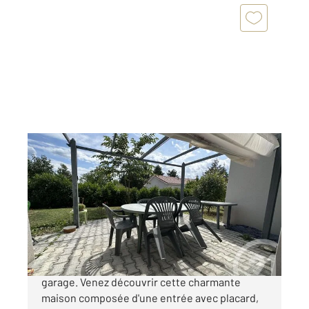
BLYES 01
2
113,46 m
, 5 pièces
Ref : 5308
Maison à vendre
349 000 €
BLYES (01500) Villa 2017 de plain-pied avec
garage. Venez découvrir cette charmante
maison composée d'une entrée avec placard,