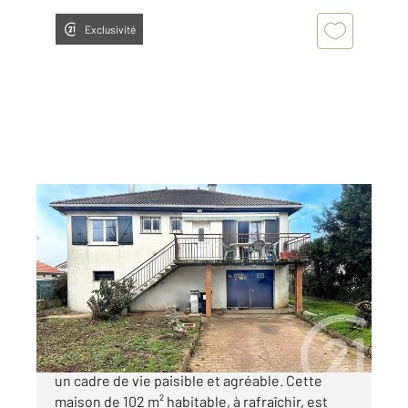
Exclusivité
ST MAURICE DE GOURDANS 01
2
101,70 m
, 4 pièces
Ref : 5698
Maison à vendre
230 000 €
Exclusivité à Saint Maurice de Gourdans, dans
un cadre de vie paisible et agréable. Cette
maison de 102 m² habitable, à rafraîchir, est