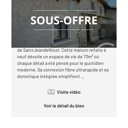
2
73 m
, 3 pièces
Ref : 6091
Maison à vendre
210 000 €
Exclusivité : Maison de village nichée au cœur
de SaintJeandeNiost. Cette maison refaite à
neuf dévoile un espace de vie de 73m² où
chaque détail a été pensé pour le quotidien
moderne. Sa connexion fibre ultrarapide et sa
domotique intégrée simplifient ...
Visite vidéo
Voir le détail du bien