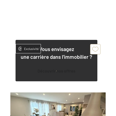
Vous envisagez
Exclusivité
une carrière dans l'immobilier ?
Découvrir nos offres
ST MAURICE DE GOURDANS 01
2
161 m
, 4 pièces
Ref : 6036