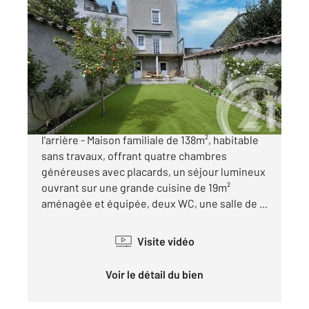
MEXIMIEUX 01
2
139 m
, 5 pièces
Ref : 6038
Maison à vendre
355 000 €
Hyper centre Meximieux avec un jardin à
l'arrière - Maison familiale de 138m², habitable
sans travaux, offrant quatre chambres
généreuses avec placards, un séjour lumineux
ouvrant sur une grande cuisine de 19m²
aménagée et équipée, deux WC, une salle de ...
Visite vidéo
Voir le détail du bien