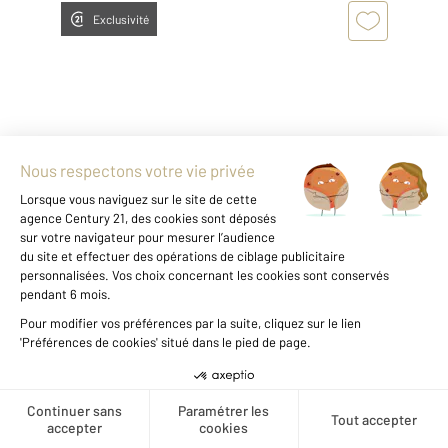
Exclusivité
CHOZEAU 38
2
124,99 m
, 7 pièces
Ref : 6070
Maison à vendre
418 000 €
Chozeau (38460) - Authentique maison en
pierre avec dépendance Laissez-vous séduire
par le charme intemporel de cette magnifique
Créer une alerte