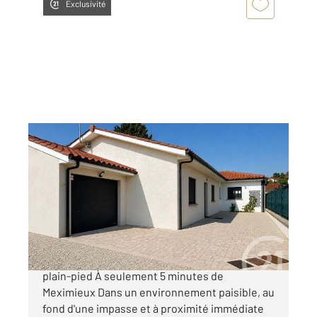
Exclusivité
RIGNIEUX LE FRANC 01
2
109 m
, 5 pièces
Ref : 5549
Maison à vendre
387 000 €
Exclusivité à Rignieux-le-Franc Villa T4 de
plain-pied À seulement 5 minutes de
Meximieux Dans un environnement paisible, au
fond d'une impasse et à proximité immédiate