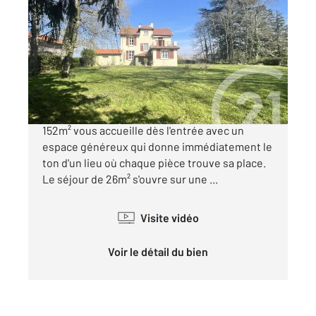
2
152 m
, 8 pièces
Ref : 5765
Maison à vendre
400 000 €
Nichée au cœur de Faramans, cette maison de
152m² vous accueille dès l'entrée avec un
espace généreux qui donne immédiatement le
ton d'un lieu où chaque pièce trouve sa place.
Le séjour de 26m² s'ouvre sur une ...
Visite vidéo
Voir le détail du bien